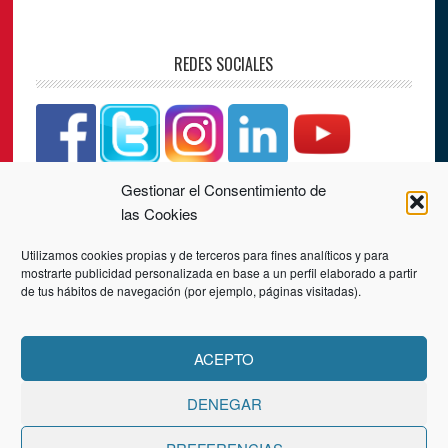
REDES SOCIALES
Gestionar el Consentimiento de
CONTACTO
las Cookies
Utilizamos cookies propias y de terceros para fines analíticos y para
PLAZA LOS JUZGADOS, Nº 4, 3ª PLANTA
mostrarte publicidad personalizada en base a un perfil elaborado a partir
34001 PALENCIA
de tus hábitos de navegación (por ejemplo, páginas visitadas).
Teléfono:
979 70 25 28
Correo: info@ceoepalencia.es
ACEPTO
DENEGAR