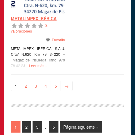
METALIMPEX IBÉRICA
Sin
valoraciones
Favorito
METALIMPEX IBÉRICA S.A.U.
Crta/ N.620 Km 79 34220 –
Magaz de Pisuerga Tlfno: 979
78 42 24
Leer más...
1
2
3
4
5
→
1
2
3
…
5
Página siguiente »