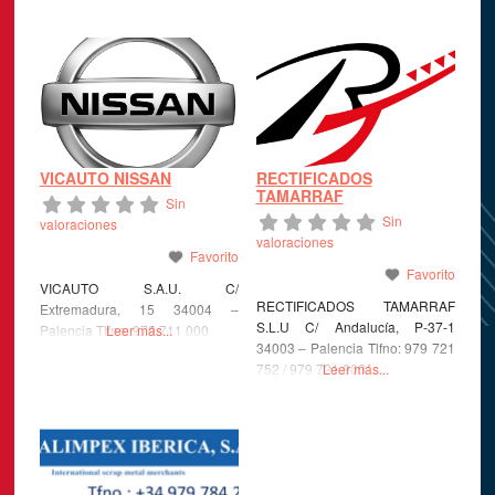
VICAUTO NISSAN
RECTIFICADOS
TAMARRAF
Sin
Sin
valoraciones
valoraciones
Favorito
Favorito
VICAUTO S.A.U. C/
RECTIFICADOS TAMARRAF
Extremadura, 15 34004 –
S.L.U C/ Andalucía, P-37-1
Palencia Tlfno: 979 711 000
Leer más...
34003 – Palencia Tlfno: 979 721
752 / 979 721 900
Leer más...