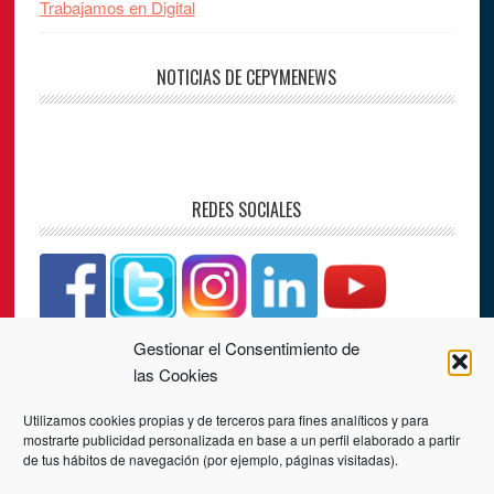
Trabajamos en Digital
NOTICIAS DE CEPYMENEWS
REDES SOCIALES
Gestionar el Consentimiento de
CONTACTO
las Cookies
Utilizamos cookies propias y de terceros para fines analíticos y para
PLAZA LOS JUZGADOS, Nº 4, 3ª PLANTA
mostrarte publicidad personalizada en base a un perfil elaborado a partir
34001 PALENCIA
de tus hábitos de navegación (por ejemplo, páginas visitadas).
Teléfono:
979 70 25 28