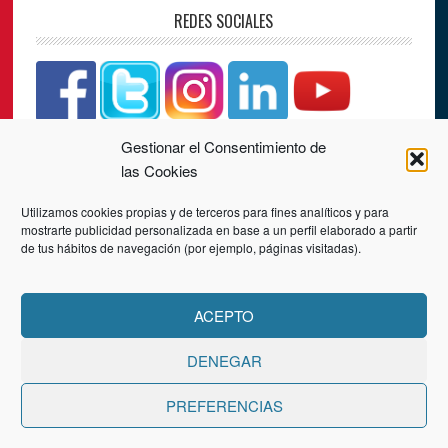
REDES SOCIALES
Gestionar el Consentimiento de
CONTACTO
las Cookies
Utilizamos cookies propias y de terceros para fines analíticos y para
PLAZA LOS JUZGADOS, Nº 4, 3ª PLANTA
mostrarte publicidad personalizada en base a un perfil elaborado a partir
34001 PALENCIA
de tus hábitos de navegación (por ejemplo, páginas visitadas).
Teléfono:
979 70 25 28
Correo: info@ceoepalencia.es
ACEPTO
DENEGAR
PREFERENCIAS
Aviso legal